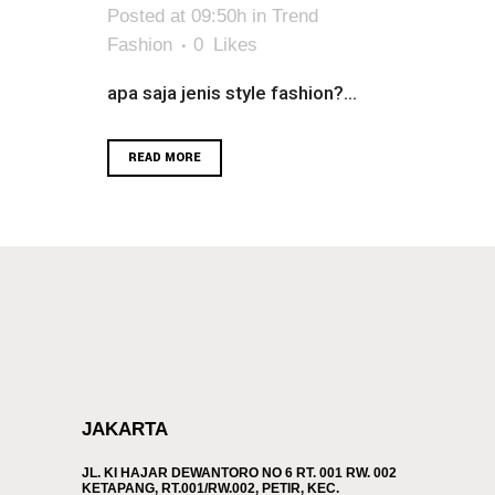
Posted at 09:50h
in
Trend
Fashion
0
Likes
apa saja jenis style fashion?...
READ MORE
JAKARTA
JL. KI HAJAR DEWANTORO NO 6 RT. 001 RW. 002
KETAPANG, RT.001/RW.002, PETIR, KEC.