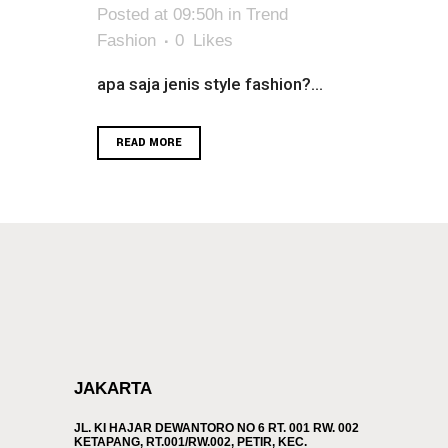
Posted at 09:50h
in
Trend
Fashion
0
Likes
apa saja jenis style fashion?...
READ MORE
JAKARTA
JL. KI HAJAR DEWANTORO NO 6 RT. 001 RW. 002
KETAPANG, RT.001/RW.002, PETIR, KEC.