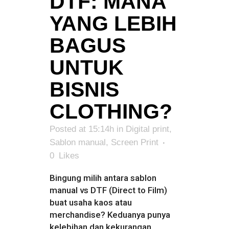
DTF: MANA
YANG LEBIH
BAGUS
UNTUK
BISNIS
CLOTHING?
Posted at 15:14h
in
Digital print
,
Sablon manual
,
Screen Print
0
Likes
Bingung milih antara sablon
manual vs DTF (Direct to Film)
buat usaha kaos atau
merchandise? Keduanya punya
kelebihan dan kekurangan,...