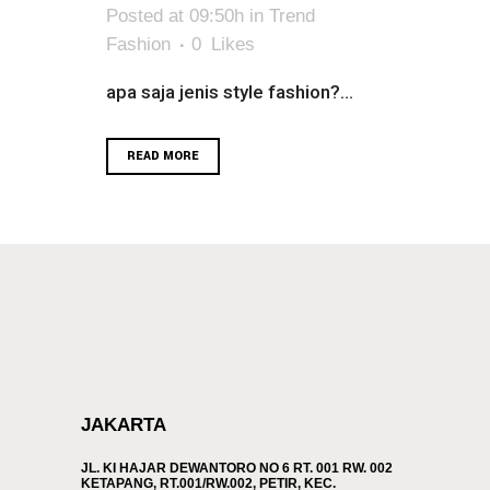
Posted at 09:50h
in
Trend
Fashion
0
Likes
apa saja jenis style fashion?...
READ MORE
JAKARTA
JL. KI HAJAR DEWANTORO NO 6 RT. 001 RW. 002
KETAPANG, RT.001/RW.002, PETIR, KEC.