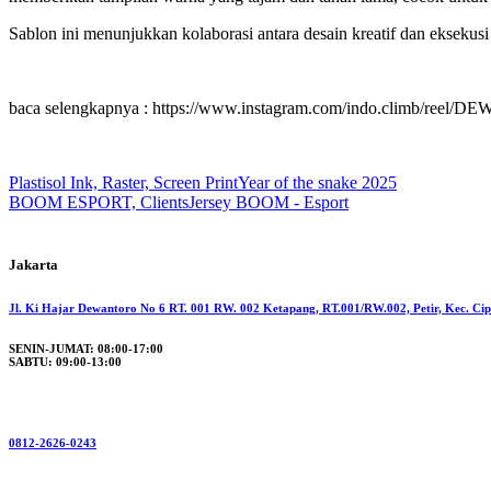
Sablon ini menunjukkan kolaborasi antara desain kreatif dan eksekusi
baca selengkapnya : https://www.instagram.com/indo.climb/reel/D
Plastisol Ink, Raster, Screen Print
Year of the snake 2025
BOOM ESPORT, Clients
Jersey BOOM - Esport
Jakarta
Jl. Ki Hajar Dewantoro No 6 RT. 001 RW. 002 Ketapang, RT.001/RW.002, Petir, Kec. Ci
SENIN-JUMAT: 08:00-17:00
SABTU: 09:00-13:00
0812-2626-0243