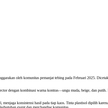
ggarakan oleh komunitas pemanjat tebing pada Februari 2025. Dicetak 
vector dengan kombinasi warna kontras—ungu muda, beige, dan putih. E
, menjaga konsistensi hasil pada tiap kaos. Tinta plastisol dipilih ka
 kebutuhan event dan merchandise komunitas.